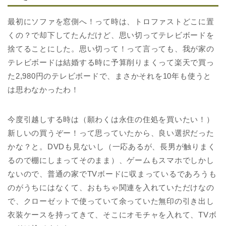
最初にソファを窓側へ！って時は、トロファストどこに置
くの？で却下してたんだけど、思い切ってテレビボードを
捨てることにした。思い切って！って言っても、我が家の
テレビボードは結婚する時に予算削りまくって楽天で買っ
た2,980円のテレビボードで、まさかそれを10年も使うと
は思わなかったわ！
今度引越しする時は（願わくは永住の住処を買いたい！）
新しいの買うぞー！って思っていたから、良い選択だった
かな？と。DVDも見ないし（一応あるが、長男が触りまく
るので棚にしまってそのまま）、ゲームもスマホでしかし
ないので、普通の家でTVボードに収まっているであろうも
のがうちにはなくて、おもちゃ関連を入れていただけなの
で、クローゼットで使っていて余っていた無印の引き出し
衣装ケースを持ってきて、そこにオモチャを入れて、TVボ