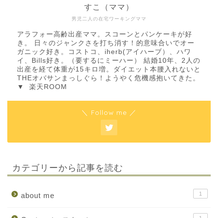
すこ（ママ）
男児二人の在宅ワーキングママ
アラフォー高齢出産ママ。スコーンとパンケーキが好
き。 日々のジャンクさを打ち消す！的意味合いでオー
ガニック好き。コストコ、iherb(アイハーブ）、ハワ
イ、Bills好き。（要するにミーハー） 結婚10年、2人の
出産を経て体重が15キロ増。ダイエット本腰入れないと
THEオバサンまっしぐら！ようやく危機感抱いてきた。
▼
楽天ROOM
＼ Follow me ／
カテゴリーから記事を読む
1
about me
1