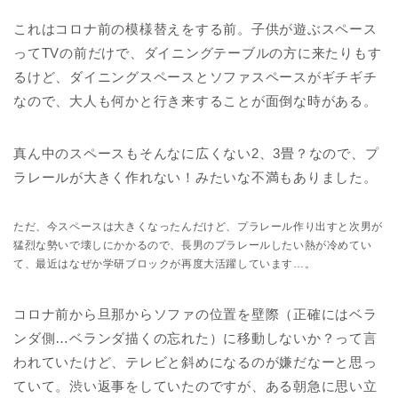
これはコロナ前の模様替えをする前。子供が遊ぶスペース
ってTVの前だけで、ダイニングテーブルの方に来たりもす
るけど、ダイニングスペースとソファスペースがギチギチ
なので、大人も何かと行き来することが面倒な時がある。
真ん中のスペースもそんなに広くない2、3畳？なので、プ
ラレールが大きく作れない！みたいな不満もありました。
ただ、今スペースは大きくなったんだけど、プラレール作り出すと次男が
猛烈な勢いで壊しにかかるので、長男のプラレールしたい熱が冷めてい
て、最近はなぜか学研ブロックが再度大活躍しています…。
コロナ前から旦那からソファの位置を壁際（正確にはベラ
ンダ側…ベランダ描くの忘れた）に移動しないか？って言
われていたけど、テレビと斜めになるのが嫌だなーと思っ
ていて。渋い返事をしていたのですが、ある朝急に思い立