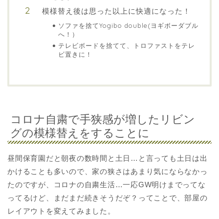
模様替え後は思った以上に快適になった！
ソファを捨てYogibo double(ヨギボーダブル
へ！）
テレビボードを捨てて、トロファストをテレ
ビ置きに！
コロナ自粛で手狭感が増したリビン
グの模様替えをすることに
昼間保育園だと朝夜の数時間と土日…と言っても土日は出
かけることも多いので、家の狭さはあまり気にならなかっ
たのですが、コロナの自粛生活…一応GW明けまでってな
ってるけど、まだまだ続きそうだぞ？ってことで、部屋の
レイアウトを変えてみました。