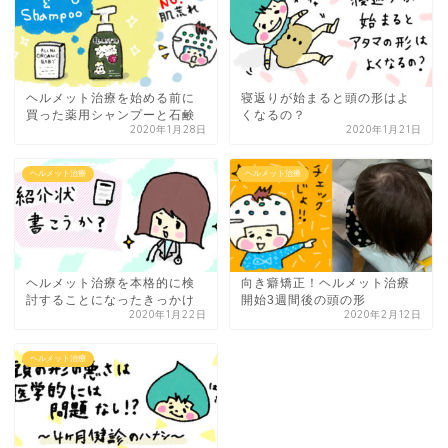
ヘルメット治療を始める前に
寝返りが始まると頭の形はよ
買った薬用シャンプーと石鹸
くなるの？
2020年1月28日
2020年1月21日
ヘルメット治療
ヘルメット治療
ヘルメット治療を本格的に検
向き癖矯正！ヘルメット治療
討することになったきっかけ
開始3週間後の頭の形
2020年1月22日
2020年2月12日
ヘルメット治療