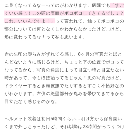
に良くなってるなーってのがわかります。病院でも
「すご
くいい感じ！この頭の表面がボコボコしてきてるでしょ？
これ、いいんですよ！」
って言われて、触ってボコボコの
部分については何となくしかわからなかったけど…けど、
形は変わってるな！って私も思います。
赤の矢印の膨らみがずれてる感じ、8ヶ月の写真だとほと
んどないように感じるけど、ちょっと下の位置でボコって
なってるから、写真の角度によって目立つ時と目立たない
時があって。今もほぼ治ってるじゃん！風の写真だけど、
ドライヤーするとき頭皮撫でたりするとすごく不恰好なの
がわかります。左側の絶壁部分が丸みを帯びてきてるから
目立たなく感じるのかな。
ヘルメット装着は初日5時間くらい…明け方から保育園い
くまで外しちゃったけど、それ以降は23時間がっつりつけ