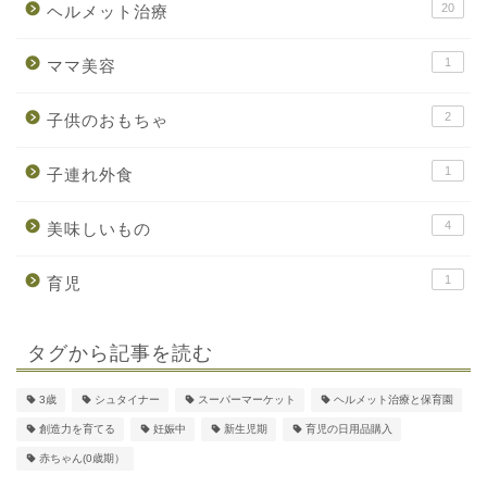
20
ヘルメット治療
1
ママ美容
2
子供のおもちゃ
1
子連れ外食
4
美味しいもの
1
育児
タグから記事を読む
HOME
3歳
シュタイナー
スーパーマーケット
ヘルメット治療と保育園
自己紹介
創造力を育てる
妊娠中
新生児期
育児の日用品購入
赤ちゃん(0歳期）