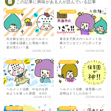
この記事に興味がある人が読んでいる記事
ヘルメット治療
ヘルメット治療
向き癖を治したいがヘルメッ
東京女子医大のヘルメット治
ト治療を躊躇した理由ー君の
療カウンセリングに行ってき
姿が見たい！篇
た！
2020年2月10日
2020年1月29日
ヘルメット治療
ヘルメット治療
ヘルメット治療、やるのを辞
ヘルメット治療、保育園への
めようか迷った原因 その1
説明はどうしたのか？
2020年2月7日
2020年1月24日
ヘルメット治療
ヘルメット治療