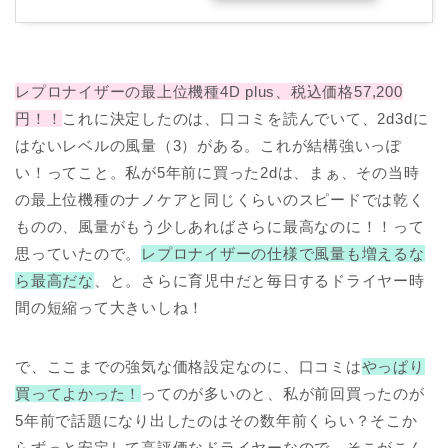
レプロナイザーの最上位機種4D plus、税込価格57,200
円！！
これに決定したのは、口コミを読んでいて、2d3dに
はないレベルの風量（3）がある。これが結構強いっぽ
い！ってこと。私が5年前に買った2dは、まぁ、その当時
の最上位機種のナノケアと同じくらいのスピードでは乾く
ものの、風量がもう少しあればさらに最高なのに！！って
思っていたので。
レプロナイザーの仕様で風量も増えるな
ら最高だな
、と。さらに育児中だと毎日するドライヤー時
間の短縮って大きいしね！
で、ここまでの強気な価格設定なのに、口コミは
やっぱり
買ってよかった！
ってのが多いのと、私が前回買ったのが
5年前で話題になり出したのはその数年前くらい？そこか
らずっと安定して高評価なドライヤーなので。そこがこん