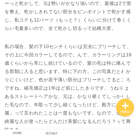
ーっと乾かして、3は勢いがかなり強いので、最後は2で形
を整え、乾かしきれてない部分をピンポイントで乾かす感
じ。私コテも12パーツ（もっと？）くらいに分けて巻くく
らい毛量多いので、全て乾かし切るって結構大変。
私の場合、髪の下10センチくらいは完全にブリーチして、
その上に今回カラーしてるので。んで、カラーリングは18
HOME
歳くらいから常にし続けているので、髪の毛は特に痛んで
る部類に入ると思います。特に下の方。この写真だとわか
自己紹介
りにくいけど、色が若干薄い部分はブリーチしてるところ
ですね。縮毛矯正は1年ほど前にしたきりです。うねりは
あるストレートヘアかな、元は。かなり硬くてしっかりし
た毛なので。年取って少し細くなったけど、殿方に「髪綺
MENU
麗」って言われたことは一度もないです。なので、元から
綺麗な人が使ったらどんだけ美髪になるんだろう？って興
味ある。
HOME
自己紹介