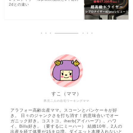
2dとの違い
すこ（ママ）
男児二人の在宅ワーキングママ
アラフォー高齢出産ママ。スコーンとパンケーキが好
き。 日々のジャンクさを打ち消す！的意味合いでオー
ガニック好き。コストコ、iherb(アイハーブ）、ハワ
イ、Bills好き。（要するにミーハー） 結婚10年、2人の
出産を経て体重が15キロ増。ダイエット本腰入れないと