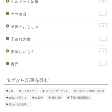
20
ヘルメット治療
1
ママ美容
2
子供のおもちゃ
1
子連れ外食
4
美味しいもの
1
育児
タグから記事を読む
HOME
3歳
シュタイナー
スーパーマーケット
ヘルメット治療と保育園
自己紹介
創造力を育てる
妊娠中
新生児期
育児の日用品購入
赤ちゃん(0歳期）